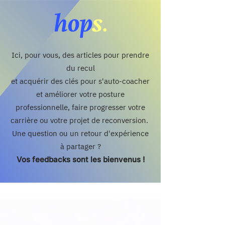
Ici, pour vous, des articles pour prendre
du recul
et acquérir des clés pour s'auto-coacher
et améliorer votre posture
professionnelle, faire progresser votre
carrière ou votre projet de reconversion.
Une question ou un retour d'expérience
à partager ?
Vos feedbacks sont les bienvenus !